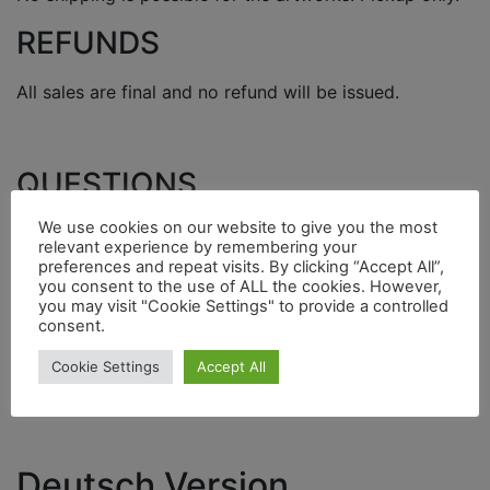
REFUNDS
All sales are final and no refund will be issued.
QUESTIONS
We use cookies on our website to give you the most
If you have any questions concerning our return policy,
relevant experience by remembering your
please contact us at:
preferences and repeat visits. By clicking “Accept All”,
you consent to the use of ALL the cookies. However,
00436764124370
you may visit "Cookie Settings" to provide a controlled
consent.
atelier@msawas.com
Cookie Settings
Accept All
Deutsch Version